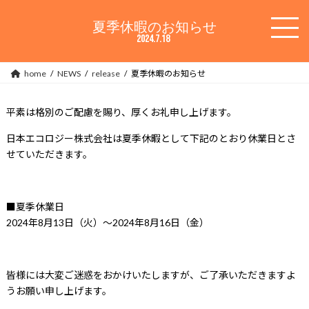
コ
ナ
ン
ビ
夏季休暇のお知らせ
テ
ゲ
2024.7.18
ン
ー
ツ
シ
home
NEWS
release
夏季休暇のお知らせ
へ
ョ
ス
ン
キ
に
平素は格別のご配慮を賜り、厚くお礼申し上げます。
ッ
移
プ
動
日本エコロジー株式会社は夏季休暇として下記のとおり休業日とさ
せていただきます。
■夏季休業日
2024年8月13日（火）～2024年8月16日（金）
皆様には大変ご迷惑をおかけいたしますが、ご了承いただきますよ
うお願い申し上げます。