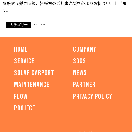
暑熱耐え難き時節、皆様方のご無事息災を心よりお祈り申し上げま
す。
release
カテゴリー
HOME
COMPANY
SERVICE
SDGs
SOLAR CARPORT
NEWS
MAINTENANCE
PARTNER
FLOW
PRIVACY POLICY
PROJECT