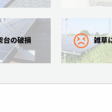
架台の破損
雑草