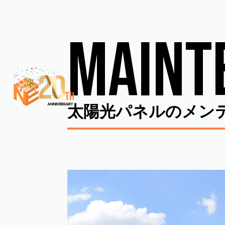
コ
ナ
ン
ビ
テ
ゲ
MAINT
ン
ー
ツ
シ
へ
ョ
ス
ン
キ
に
ッ
移
太陽光パネルのメン
プ
動