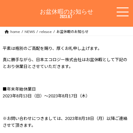
コ
ナ
ン
ビ
お盆休暇のお知らせ
テ
ゲ
2023.8.7
ン
ー
ツ
シ
home
NEWS
release
お盆休暇のお知らせ
へ
ョ
ス
ン
キ
に
平素は格別のご高配を賜り、厚くお礼申し上げます。
ッ
移
プ
動
真に勝手ながら、日本エコロジー株式会社はお盆休暇として下記の
とおり休業日とさせていただきます。
■年末年始休業日
2023年8月13日（日）～2023年8月17日（木）
※お問い合わせにつきましては、2023年8月18日（月）以降ご連絡
させて頂きます。