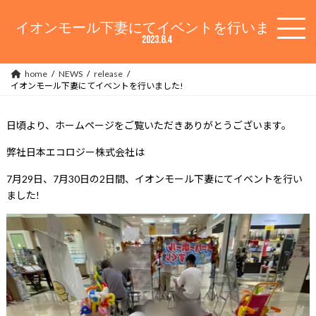
コ
ナ
ン
ビ
イオンモール下妻にてイベントを行いました!
テ
ゲ
2023.8.4
ン
ー
ツ
シ
home
NEWS
release
へ
ョ
イオンモール下妻にてイベントを行いました!
ス
ン
キ
に
ッ
移
日頃より、ホームページをご覧いただきありがとうございます。
プ
動
弊社日本エコロジー株式会社は
7月29日、7月30日の2日間、イオンモール下妻にてイベントを行い
ました!