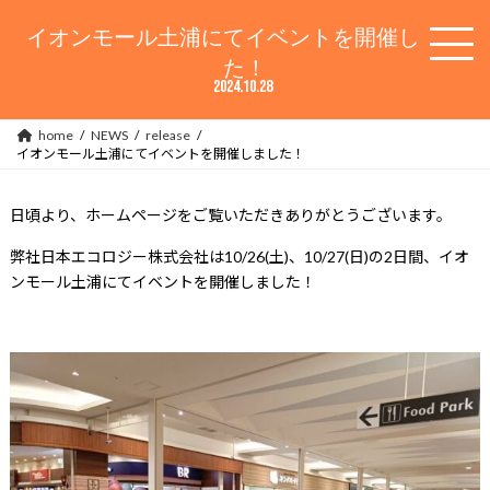
コ
ナ
ン
ビ
イオンモール土浦にてイベントを開催しまし
テ
ゲ
た！
ン
ー
2024.10.28
ツ
シ
へ
ョ
home
NEWS
release
ス
ン
イオンモール土浦にてイベントを開催しました！
キ
に
ッ
移
プ
動
日頃より、ホームページをご覧いただきありがとうございます。
弊社日本エコロジー株式会社は10/26(土)、10/27(日)の2日間、イオ
ンモール土浦にてイベントを開催しました！