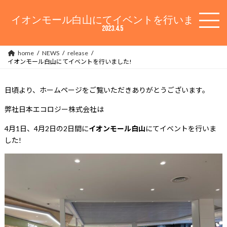
コ
ナ
ン
ビ
イオンモール白山にてイベントを行いました!
テ
ゲ
2023.4.5
ン
ー
ツ
シ
home
NEWS
release
へ
ョ
イオンモール白山にてイベントを行いました!
ス
ン
キ
に
ッ
移
日頃より、ホームページをご覧いただきありがとうございます。
プ
動
弊社日本エコロジー株式会社は
4月1日、4月2日の2日間に
イオンモール白山
にてイベントを行いま
した!