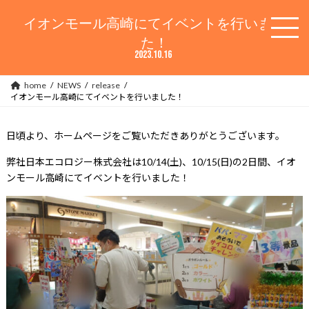
コ
ナ
ン
ビ
イオンモール高崎にてイベントを行いまし
テ
ゲ
た！
ン
ー
2023.10.16
ツ
シ
へ
ョ
home
NEWS
release
ス
ン
イオンモール高崎にてイベントを行いました！
キ
に
ッ
移
プ
動
日頃より、ホームページをご覧いただきありがとうございます。
弊社日本エコロジー株式会社は10/14(土)、10/15(日)の2日間、イオ
ンモール高崎にてイベントを行いました！