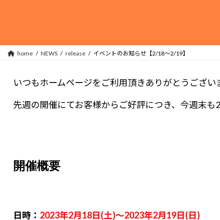
コ
ナ
ン
ビ
テ
ゲ
ン
ー
ツ
シ
home
NEWS
release
イベントのお知らせ【2/18～2/19】
へ
ョ
ス
ン
いつもホームページをご利用頂きありがとうござい
キ
に
ッ
移
先週の開催にてお客様からご好評につき、今週末も
プ
動
開催概要
日時：
2023年2月18日(土)～2023年2月19日(日)