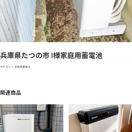
兵庫県たつの市 I様
家庭用蓄電池
カテゴリー:
家庭用蓄電池
関連商品