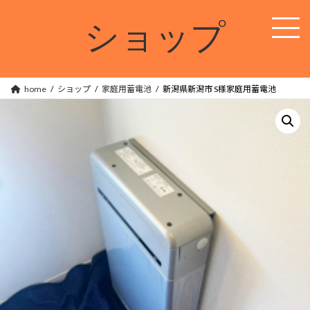
コ
ナ
ン
ビ
ショップ
テ
ゲ
ン
ー
ツ
シ
へ
ョ
ス
ン
home
ショップ
家庭用蓄電池
新潟県新潟市 S様家庭用蓄電池
キ
に
ッ
移
プ
動