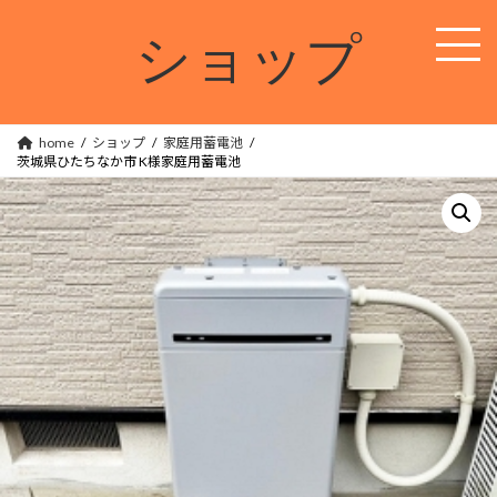
コ
ナ
ン
ビ
ショップ
テ
ゲ
ン
ー
ツ
シ
へ
ョ
ス
ン
home
ショップ
家庭用蓄電池
茨城県ひたちなか市 K様家庭用蓄電池
キ
に
ッ
移
プ
動