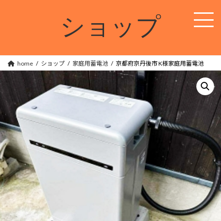
コ
ナ
ン
ビ
ショップ
テ
ゲ
ン
ー
ツ
シ
へ
ョ
ス
ン
home
ショップ
家庭用蓄電池
京都府京丹後市 K様家庭用蓄電池
キ
に
ッ
移
プ
動