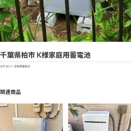
千葉県柏市 K様
家庭用蓄電池
カテゴリー:
家庭用蓄電池
関連商品