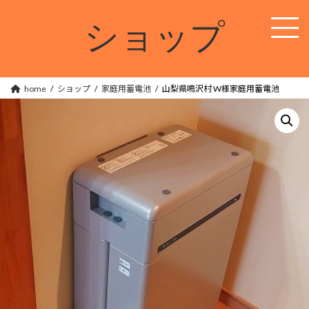
コ
ナ
ン
ビ
ショップ
テ
ゲ
ン
ー
ツ
シ
へ
ョ
ス
ン
home
ショップ
家庭用蓄電池
山梨県鳴沢村 W様家庭用蓄電池
キ
に
ッ
移
プ
動