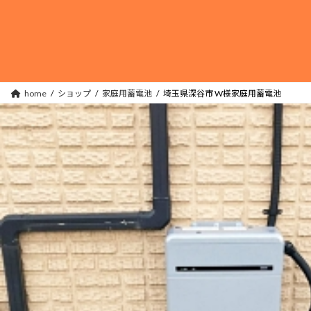
コ
ナ
ン
ビ
テ
ゲ
ン
ー
ツ
シ
へ
ョ
home
ショップ
家庭用蓄電池
埼玉県深谷市 W様家庭用蓄電池
ス
ン
キ
に
ッ
移
プ
動