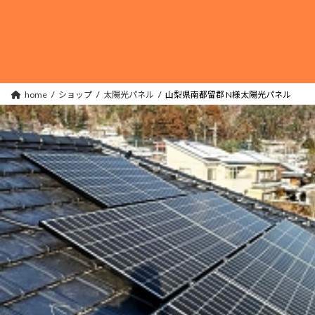
コ
ナ
ン
ビ
テ
ゲ
ン
ー
ツ
シ
へ
ョ
home
ショップ
太陽光パネル
山梨県南都留郡 N様太陽光パネル
ス
ン
キ
に
ッ
移
プ
動